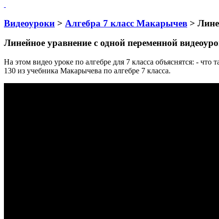
Видеоуроки
>
Алгебра 7 класс Макарычев
> Лине
Линейное уравнение с одной переменной видеоур
На этом видео уроке по алгебре для 7 класса объяснятся: - чт
130 из учебника Макарычева по алгебре 7 класса.