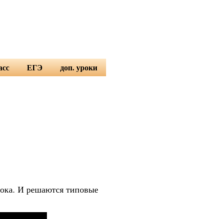
асс
ЕГЭ
доп. уроки
а 11 класс
ЕГЭ по математике
английский язык
 11 класс
ЕГЭ по физике
немецкие язык
рия 11 класс
ЕГЭ по информатике
algebra basics
высшая математика
логические задачи
тока. И решаются типовые