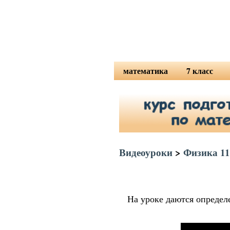
математика
7 класс
математика 5 класс
алгебра 7 кл
математика 6 класс
алгебра 7 М
высшая математика
физика 7 кла
геометрия 7 
Видеоуроки
>
Физика 11
На уроке даются определ