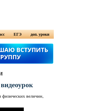
асс
ЕГЭ
доп. уроки
а 11 класс
ЕГЭ по математике
английский язык
 11 класс
ЕГЭ по физике
немецкие язык
рия 11 класс
ЕГЭ по информатике
algebra basics
высшая математика
СИ
логические задачи
 видеоурок
и физических величин,