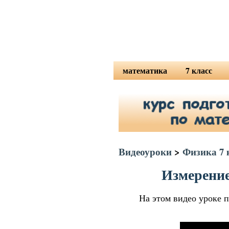
математика
7 класс
математика 5 класс
алгебра 7 кл
математика 6 класс
алгебра 7 М
высшая математика
физика 7 кла
геометрия 7 
Видеоуроки
>
Физика 7 
Измерение
На этом видео уроке 